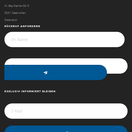
M.-Bayrhamer-Str. 9
5201 Seekirchen
Österreich
RÜCKRUF ANFORDERN
EXKLUSIV INFORMIERT BLEIBEN