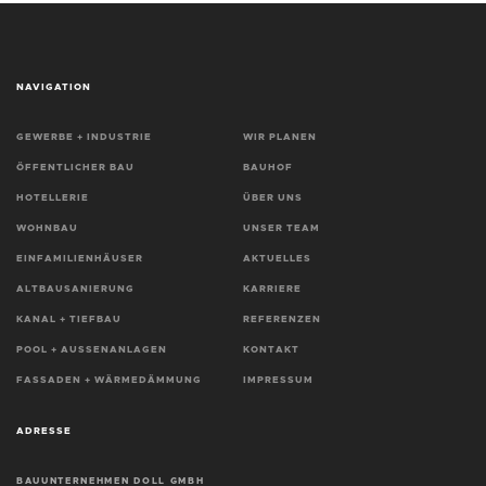
NAVIGATION
GEWERBE + INDUSTRIE
WIR PLANEN
ÖFFENTLICHER BAU
BAUHOF
HOTELLERIE
ÜBER UNS
WOHNBAU
UNSER TEAM
EINFAMILIENHÄUSER
AKTUELLES
ALTBAUSANIERUNG
KARRIERE
KANAL + TIEFBAU
REFERENZEN
POOL + AUSSENANLAGEN
KONTAKT
FASSADEN + WÄRMEDÄMMUNG
IMPRESSUM
ADRESSE
BAUUNTERNEHMEN DOLL GMBH