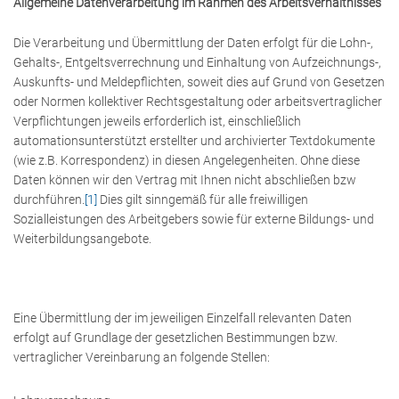
Allgemeine Datenverarbeitung im Rahmen des Arbeitsverhältnisses
Die Verarbeitung und Übermittlung der Daten erfolgt für die Lohn-,
Gehalts-, Entgeltsverrechnung und Einhaltung von Aufzeichnungs-,
Auskunfts- und Meldepflichten, soweit dies auf Grund von Gesetzen
oder Normen kollektiver Rechtsgestaltung oder arbeitsvertraglicher
Verpflichtungen jeweils erforderlich ist, einschließlich
automationsunterstützt erstellter und archivierter Textdokumente
(wie z.B. Korrespondenz) in diesen Angelegenheiten. Ohne diese
Daten können wir den Vertrag mit Ihnen nicht abschließen bzw
durchführen.
[1]
Dies gilt sinngemäß für alle freiwilligen
+43 (0) 6212 63 11-0
Sozialleistungen des Arbeitgebers sowie für externe Bildungs- und
Weiterbildungsangebote.
Eine Übermittlung der im jeweiligen Einzelfall relevanten Daten
erfolgt auf Grundlage der gesetzlichen Bestimmungen bzw.
vertraglicher Vereinbarung an folgende Stellen: