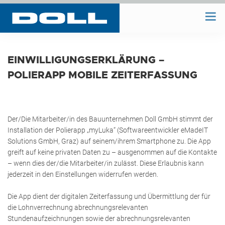
WIR BAUEN
EINWILLIGUNGSERKLÄRUNG –
POLIERAPP MOBILE ZEITERFASSUNG
WIR PLANEN
BAUHOF
Der/Die Mitarbeiter/in des Bauunternehmen Doll GmbH stimmt der
Installation der Polierapp „myLuka“ (Softwareentwickler eMadeIT
Solutions GmbH, Graz) auf seinem/ihrem Smartphone zu. Die App
greift auf keine privaten Daten zu – ausgenommen auf die Kontakte
UNTERNEHMEN
– wenn dies der/die Mitarbeiter/in zulässt. Diese Erlaubnis kann
jederzeit in den Einstellungen widerrufen werden.
REFERENZEN
Die App dient der digitalen Zeiterfassung und Übermittlung der für
die Lohnverrechnung abrechnungsrelevanten
Stundenaufzeichnungen sowie der abrechnungsrelevanten
KONTAKT