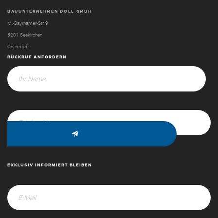
BAUUNTERNEHMEN DOLL GMBH
M.-Bayrhamer-Str. 9
5201 Seekirchen
Österreich
RÜCKRUF ANFORDERN
EXKLUSIV INFORMIERT BLEIBEN