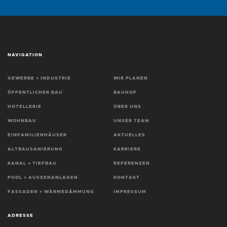
NAVIGATION
GEWERBE + INDUSTRIE
WIR PLANEN
ÖFFENTLICHER BAU
BAUHOF
HOTELLERIE
ÜBER UNS
WOHNBAU
UNSER TEAM
EINFAMILIENHÄUSER
AKTUELLES
ALTBAUSANIERUNG
KARRIERE
KANAL + TIEFBAU
REFERENZEN
POOL + AUSSENANLAGEN
KONTAKT
FASSADEN + WÄRMEDÄMMUNG
IMPRESSUM
ADRESSE